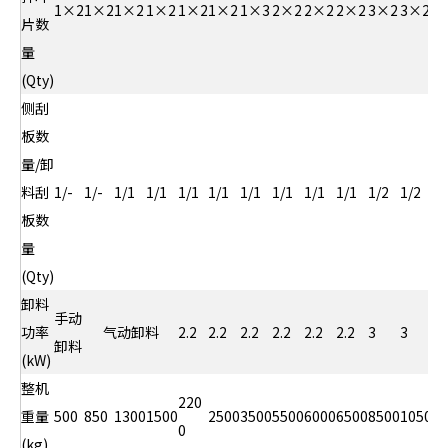
1×2
1×2
1×2
1×2
1×2
1×2
1×3
2×2
2×2
2×2
3×2
3×2
片数
量
(Qty)
侧刮
板数
量/卸
料刮
1/-
1/-
1/1
1/1
1/1
1/1
1/1
1/1
1/1
1/1
1/2
1/2
1
板数
量
(Qty)
卸料
手动
功率
气动卸料
2.2
2.2
2.2
2.2
2.2
2.2
3
3
3
卸料
(kW)
整机
220
重量
500
850
1300
1500
2500
3500
5500
6000
6500
8500
10500
1
0
(kg)