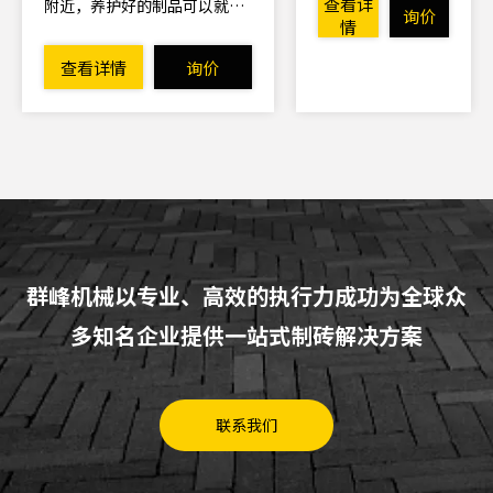
由群峰自主创新设
查看详
附近，养护好的制品可以就地
询价
计制造的高质量混
情
码垛，亦可串联于砌块生产线
凝土制品生产线，
中，实现在线码垛。
查看详情
询价
它摈弃了工程构件
采用传统手工填模
或现浇工艺而使得
效率低下，制品质
量难于控制等弊
端，拥有完全的自
主知识产权。
群峰机械以专业、高效的执行力成功为全球众
多知名企业提供一站式制砖解决方案
联系我们