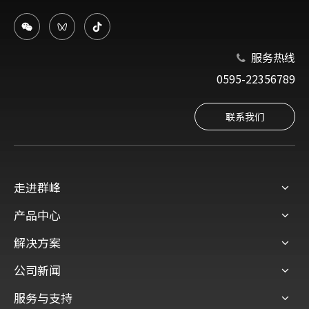
服务热线

0595-22356789
联系我们
走进群峰
产品中心
解决方案
公司新闻
服务与支持