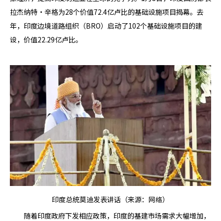
拉杰纳特·辛格为28个价值72.4亿卢比的基础设施项目揭幕。去
年，印度边境道路组织（BRO）启动了102个基础设施项目的建
设，价值22.29亿卢比。
印度总统莫迪发表讲话（来源：网络）
随着印度政府下发相应政策，印度的基建市场需求大幅增加，