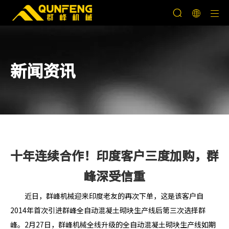
新闻资讯
十年连续合作！印度客户三度加购，群
峰深受信重
近日，群峰机械迎来印度老友的再次下单，这是该客户自
2014年首次引进群峰全自动混凝土砌块生产线后第三次选择群
峰。2月27日，群峰机械全线升级的全自动混凝土砌块生产线如期