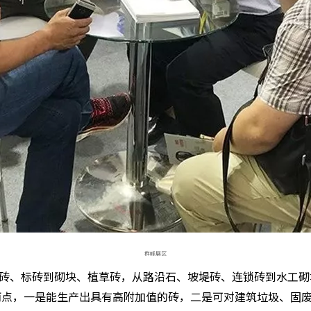
群峰展区
砖、标砖到砌块、植草砖，从路沿石、坡堤砖、连锁砖到水工砌
两点，一是能生产出具有高附加值的砖，二是可对建筑垃圾、固