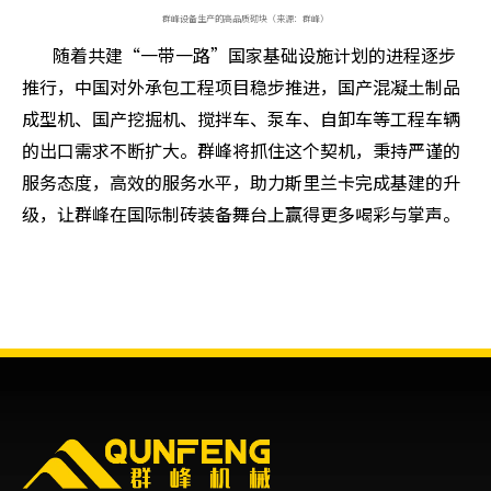
群峰设备生产的高品质砌块（来源：群峰）
随着共建“一带一路”国家基础设施计划的进程逐步
推行，中国对外承包工程项目稳步推进，国产混凝土制品
成型机、国产挖掘机、搅拌车、泵车、自卸车等工程车辆
的出口需求不断扩大。群峰将抓住这个契机，秉持严谨的
服务态度，高效的服务水平，助力斯里兰卡完成基建的升
级，让群峰在国际制砖装备舞台上赢得更多喝彩与掌声。