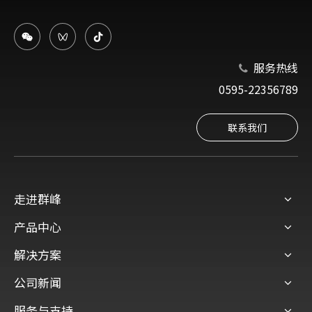
服务热线

0595-22356789
联系我们
走进群峰
产品中心
解决方案
公司新闻
服务与支持