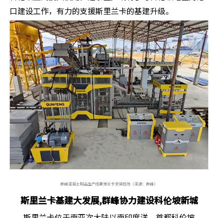
口建设工作，有力的支援斯里兰卡的基建升级。
群峰混凝土制品生产线斯里兰卡安装现场（来源：群峰）
斯里兰卡基建大发展,群峰协力建设科伦坡新城
斯里兰卡位于南亚次大陆以南印度洋，首都科伦坡，