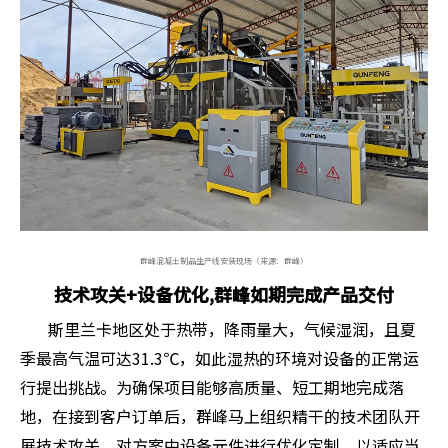
群峰混凝土制品生产线安装现场（来源：群峰）
技术攻关+设备优化,群峰如期完成产品交付
斯里兰卡地区处于热带，降雨量大，气候湿润，且夏
季最高气温可达31.3℃，如此湿热的环境对设备的正常运
行提出挑战。为确保项目能够高质量、短工期地完成落
地，在接到客户订单后，群峰马上组织精干的技术团队开
展技术攻关，对方案中设备元件进行优化定制，以适应当