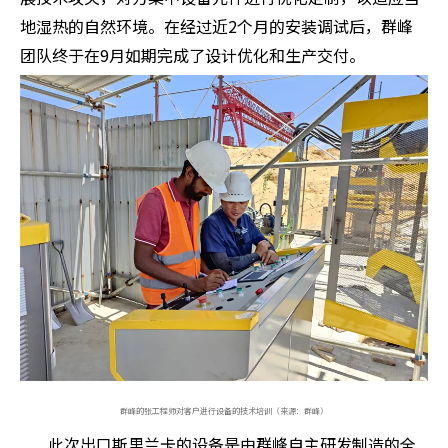
地湿热的自然环境。在经过近2个月的安装调试后，群峰
团队终于在9月如期完成了设计优化和生产交付。
群峰的张工程师对客户进行设备的技术培训（来源：群峰）
此次出口斯里兰卡的设备是由群峰自主研发制造的全