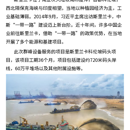
西北隔保克海峡与印度相望。当地以种植园经济为主，工
业基础薄弱。2014年9月，习近平主席出访斯里兰卡，中
斯“一带一路”建设迈上新台阶。近十年间，许多中国企
业前往斯里兰卡，借助“一带一路”的政策优势，在当地
开展了多个能源和基建项目。
此次群峰设备服务的项目是斯里兰卡科伦坡码头项
目，该项目工期36个月，项目包括建设约720米码头岸
线，60万平堆场以及其他附属设施等。