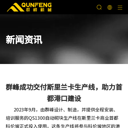
新闻资讯
群峰成功交付斯里兰卡生产线，助力首
都港口建设
2023年9月，由群峰设计、制造，并提供全程安装、
培训服务的QS1300自动砌块生产线在斯里兰卡商业首都
科伦坡正式投入使用，这条生产线将参与科伦坡地区的港