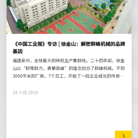
《中国工业报》专访 | 徐金山：解密群峰机械的品牌
基因
福建泉州，全球最大的砖机生产集群地。二十四年前，徐金
山以“群策群力，勇攀高峰”的理念创办了群峰机械。不到
3000平米的厂房，7个员工，开始了一段企业成长的传奇。
如今的群峰机械，拥有300亩的现代化花园厂区，员工多达
500余人。先进的核心技术和制造工艺，让群峰产品出口全
18 十月 2019
球112个国家和地区。群峰生产基地群峰营销中心作为中国
砖机行业领袖，国际知名砖机厂商，群峰机械坐拥许多荣
誉。然而，这仅仅是最表层的东西。这家企业最内在和不可
复制的基因是建立了自己的品牌护城河和对行业的完整承
诺。 近日，中国工业报《普天同庆：庆祝中华人民共和国
成立70周年特别珍藏版》评选出“中国工业影响力70品