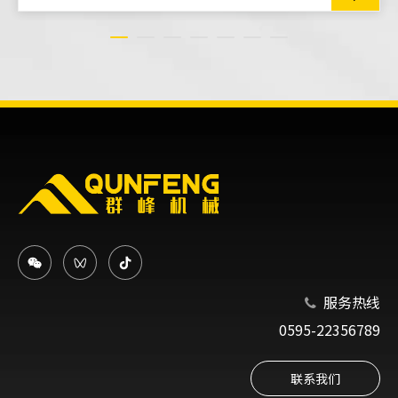
服务热线

0595-22356789
联系我们