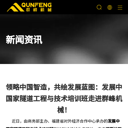
新闻资讯
领略中国智造，共绘发展蓝图：发展中
国家隧道工程与技术培训班走进群峰机
械！
近日，由商务部主办、福建省对外经济合作中心承办的
发展中