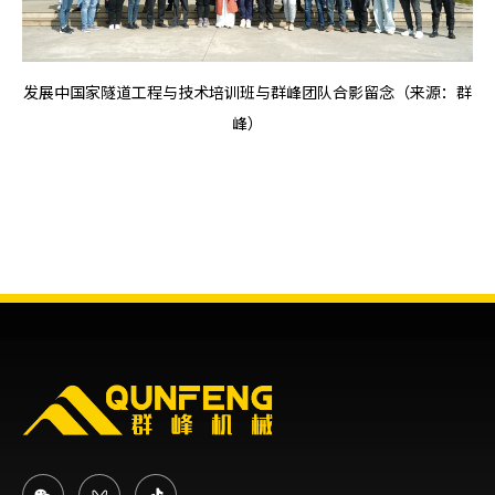
发展中国家隧道工程与技术培训班与群峰团队合影留念（来源：群
峰）