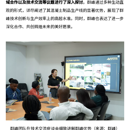
域合作以及技术交流等议题进行了深入探讨
。群峰通过多种生动直
观的形式，详尽阐述了其混凝土制品生产线的显著优势，展现了群
峰技术创新与生产效率上的高超水准。同时，群峰也表达了进一步
深化合作、共创辉煌未来的美好愿景。
群峰团队在技术交流座谈会细致讲解群峰优势（来源：群峰）