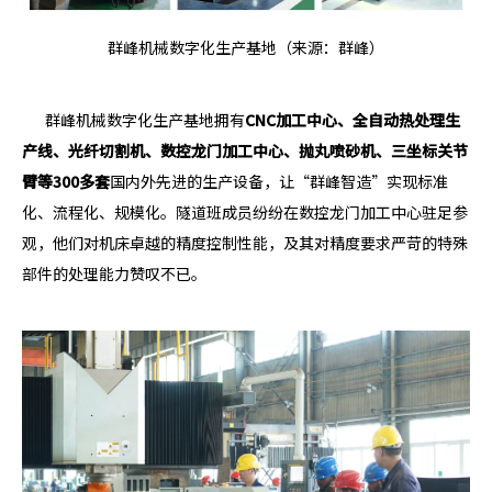
群峰机械数字化生产基地（来源：群峰）
群峰机械数字化生产基地拥有
CNC加工中心、全自动热处理生
产线、光纤切割机、数控龙门加工中心、抛丸喷砂机、三坐标关节
臂
等300多套
国内外先进的生产设备，让“群峰智造”实现标准
化、流程化、规模化。隧道班成员纷纷在数控龙门加工中心驻足参
观，他们对机床卓越的精度控制性能，及其对精度要求严苛的特殊
部件的处理能力赞叹不已。