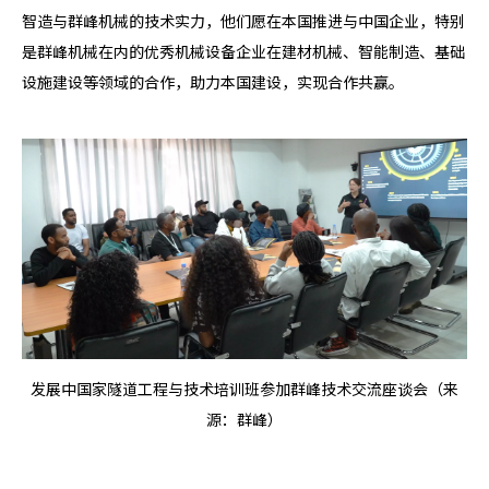
智造与群峰机械的技术实力，他们愿在本国推进与中国企业，特别
是群峰机械在内的优秀机械设备企业在建材机械、智能制造、基础
设施建设等领域的合作，助力本国建设，实现合作共赢。
发展中国家隧道工程与技术培训班参加群峰技术交流座谈会（来
源：群峰）