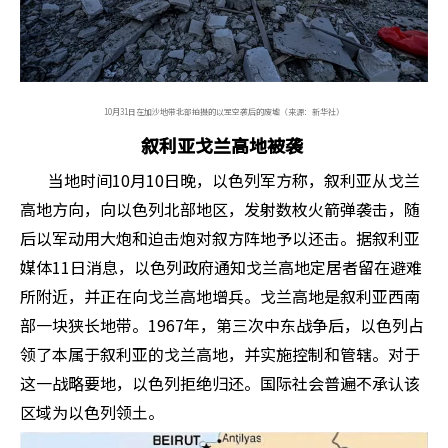
10月31日在加沙地带北部拍摄的以军空袭后的废墟（来源：新华社）
叙利亚戈兰高地被袭
当地时间10月10日晚，以色列军方称，叙利亚从戈兰
高地方向，向以色列北部地区，发射数枚火箭弹袭击，随
后以军动用大炮和迫击炮对叙方阵地予以还击。据叙利亚
媒体11日消息，以色列政府通知戈兰高地定居者留在避难
所附近，并正在向戈兰高地增兵。戈兰高地是叙利亚西南
部一块狭长地带。1967年，第三次中东战争后，以色列占
领了本属于叙利亚的戈兰高地，并实施控制和管辖。对于
这一战略要地，以色列拒绝归还。国际社会普遍不承认该
区域为以色列领土。